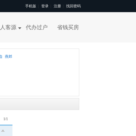
手机版
|
登录
|
注册
|
找回密码
人客源
代办过户
省钱买房
边
燕郊
1
/1