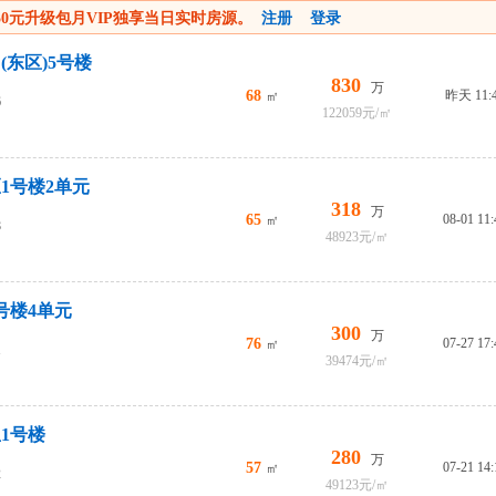
50元升级包月VIP独享当日实时房源。
注册
登录
(东区)5号楼
830
万
68
昨天 11:
㎡
6
122059元/㎡
1号楼2单元
318
万
65
08-01 11:
㎡
8
48923元/㎡
号楼4单元
300
万
76
07-27 17:
㎡
1
39474元/㎡
1号楼
280
万
57
07-21 14:
㎡
2
49123元/㎡