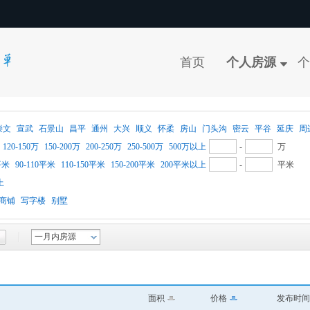
首页
个人房源
个
崇文
宣武
石景山
昌平
通州
大兴
顺义
怀柔
房山
门头沟
密云
平谷
延庆
周
120-150万
150-200万
200-250万
250-500万
500万以上
-
万
平米
90-110平米
110-150平米
150-200平米
200平米以上
-
平米
上
商铺
写字楼
别墅
一月内房源
面积
价格
发布时间