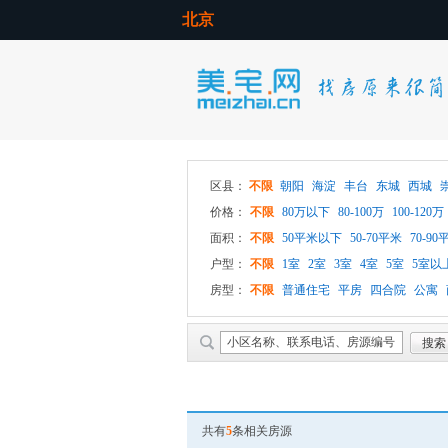
北京
区县：
不限
朝阳
海淀
丰台
东城
西城
价格：
不限
80万以下
80-100万
100-120万
面积：
不限
50平米以下
50-70平米
70-90
户型：
不限
1室
2室
3室
4室
5室
5室以
房型：
不限
普通住宅
平房
四合院
公寓
共有
5
条相关房源