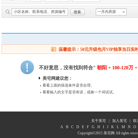
一月内房源
温馨提示：50元升级包月VIP独享当日
不好意思，没有找到符合"
朝阳 + 100-120万 +
美宅网建议您：
看看上面的筛选条件是否合理。
看看输入的文字是否有误，或换一个词试试。
关于美宅
|
加入美宅
|
联
A
B
C
D
E
F
G
H
I
J
K
L
M
N
O
Copyright©2015 美宅网 All rights resev