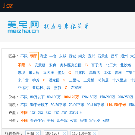
北京
区县：
不限
朝阳
海淀
丰台
东城
西城
崇文
宣武
石景山
昌平
通州
大
不限
A
安慧桥
安贞
奥林匹克公园
B
百子湾
北工大
北沙滩
东坝
东大桥
豆各庄
垡头
G
甘露园
高碑店
工体
管庄
广渠
来广营
柳芳
P
潘家园
S
三里屯
三元桥
芍药居
十八里店
十
亚运村
亚运村小营
燕莎
Z
左家庄
价格：
不限
80万以下
80-100万
100-120万
120-150万
150-200万
200-250万
面积：
不限
50平米以下
50-70平米
70-90平米
90-110平米
110-150平米
150
户型：
不限
1室
2室
3室
4室
5室
5室以上
房型：
不限
普通住宅
平房
四合院
公寓
商铺
写字楼
别墅
筛选条件：
朝阳
100-120万
110-150平米